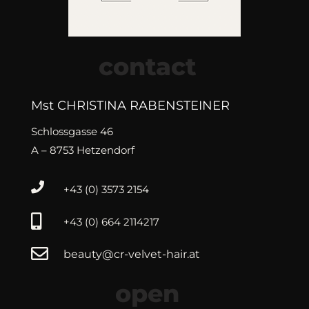
contact
Mst CHRISTINA RABENSTEINER
Schlossgasse 46
A – 8753 Hetzendorf

+43 (0) 3573 2154

+43 (0) 664 2114217

beauty@cr-velvet-hair.at
open