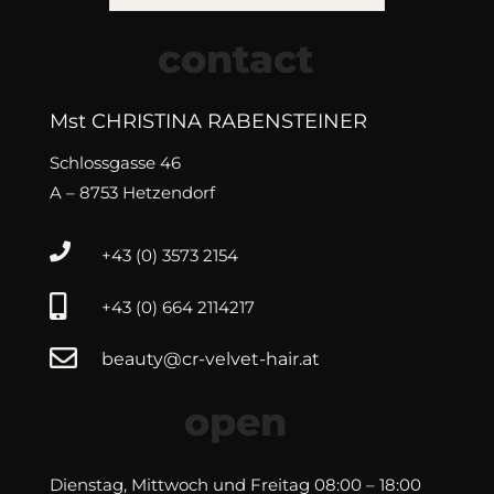
contact
Mst CHRISTINA RABENSTEINER
Schlossgasse 46
A – 8753 Hetzendorf

+43 (0) 3573 2154

+43 (0) 664 2114217

beauty@cr-velvet-hair.at
open
Dienstag, Mittwoch und Freitag 08:00 – 18:00